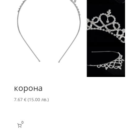
корона
7.67
€
(15.00 лв.)
0