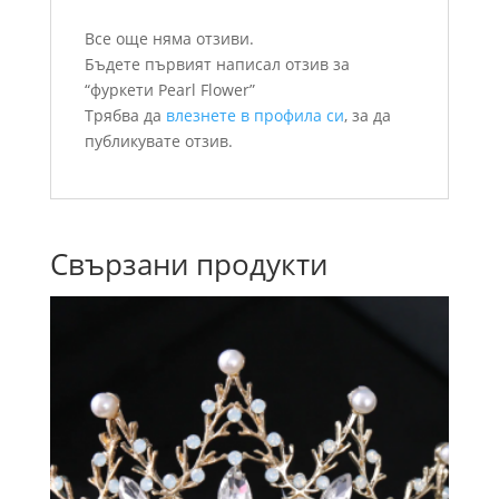
Все още няма отзиви.
Бъдете първият написал отзив за
“фуркети Pearl Flower”
Трябва да
влезнете в профила си
, за да
публикувате отзив.
Свързани продукти