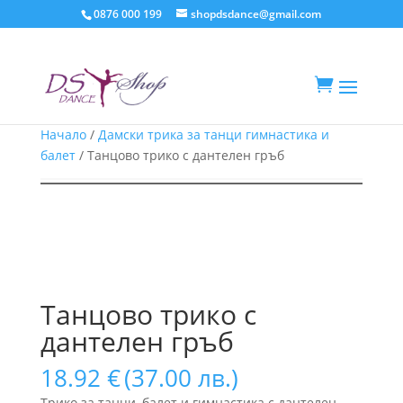
0876 000 199
shopdsdance@gmail.com

Начало
/
Дамски трика за танци гимнастика и
балет
/ Танцово трико с дантелен гръб
Танцово трико с
дантелен гръб
18.92
€
(37.00 лв.)
Трико за танци ,балет и гимнастика с дантелен