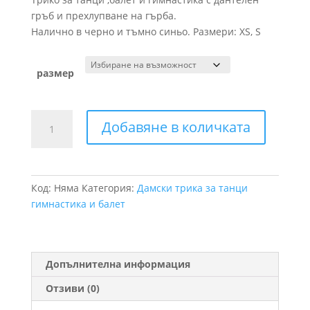
гръб и прехлупване на гърба.
Налично в черно и тъмно синьо. Размери: XS, S
размер
количество
Добавяне в количката
за
Танцово
трико
с
Код:
Няма
Категория:
Дамски трика за танци
дантелен
гимнастика и балет
гръб
Допълнителна информация
Отзиви (0)