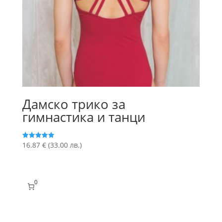
Дамско трико за
гимнастика и танци
16.87
€
(33.00 лв.)
Оценено с
5.00
от 5
0