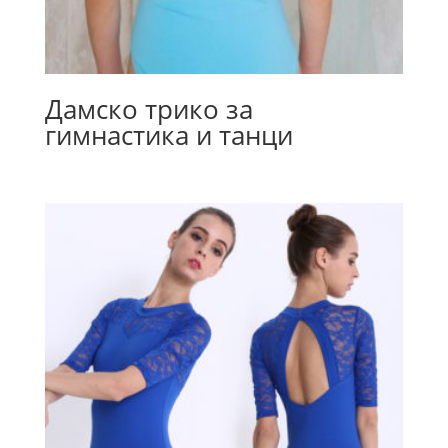
Дамско трико за
гимнастика и танци