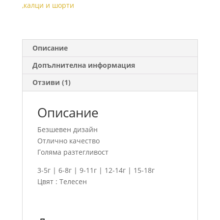
с
,калци и шорти
дупка
Описание
Допълнителна информация
Отзиви (1)
Описание
Безшевен дизайн
Отлично качество
Голяма разтегливост
3-5г | 6-8г | 9-11г | 12-14г | 15-18г
Цвят : Телесен