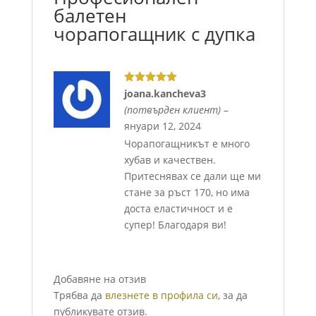
балетен
чорапогащник с дупка
Оценено с
joana.kancheva3
5
от 5
(потвърден клиент)
–
януари 12, 2024
Чорапогащникът е много
хубав и качествен.
Притеснявах се дали ще ми
стане за ръст 170, но има
доста еластичност и е
супер! Благодаря ви!
Добавяне на отзив
Трябва да
влезнете в профила си
, за да
публикувате отзив.