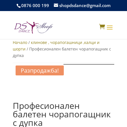
0876 000 199
shopdsdance@gmail.com

Начало
/
клинове , чорапогашници ,калци и
шорти
/ Професионален балетен чорапогащник с
дупка
Разпродажба!
Професионален
балетен чорапогащник
с дупка