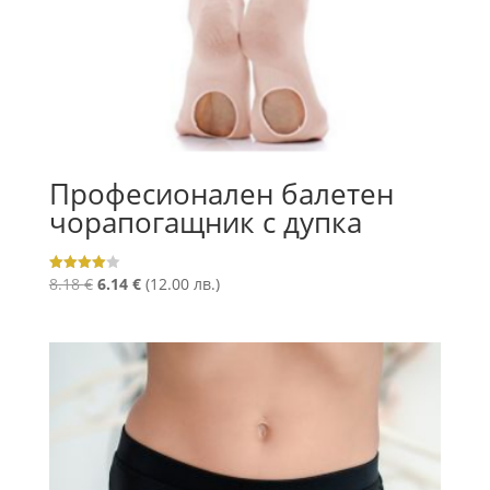
Професионален балетен
чорапогащник с дупка
Original
Текущата
8.18
€
6.14
€
(12.00 лв.)
Оценено
с
price
цена
4.00
от 5
was:
е:
8.18 €.
6.14 €.