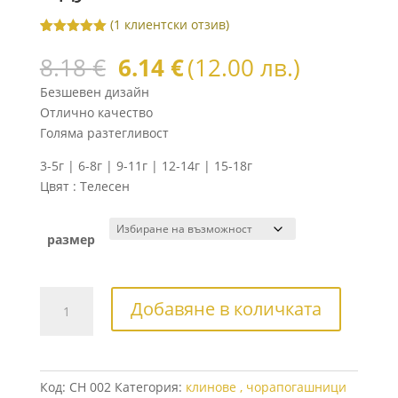
(
1
клиентски отзив)
Оценен
1
5.00
от 5,
Original
Текущата
8.18
€
6.14
€
(12.00 лв.)
базирано
price
цена
на
Безшевен дизайн
потребителс
was:
е:
ки оценки
Отлично качество
8.18 €.
6.14 €.
Голяма разтегливост
3-5г | 6-8г | 9-11г | 12-14г | 15-18г
Цвят : Телесен
размер
количество
Добавяне в количката
за
Професионален
балетен
чорапогащник
Код:
CH 002
Категория:
клинове , чорапогашници