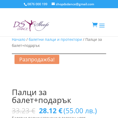
0876 000 199
shopdsdance@gmail.com

Начало
/
балетни палци и протектори
/ Палци за
балет+подарък
Разпродажба!
Палци за
балет+подарък
Original
Текущата
33.23
€
28.12
€
(55.00 лв.)
price
цена
Балетни палци,сатенени в телесен цвят.