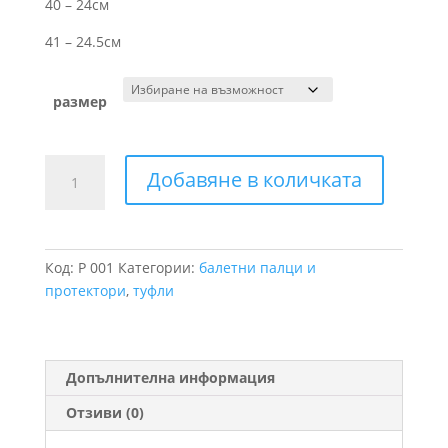
40 – 24см
41 – 24.5см
размер
количество
Добавяне в количката
за
Палци
за
балет+подарък
Код:
P 001
Категории:
балетни палци и
протектори
,
туфли
Допълнителна информация
Отзиви (0)