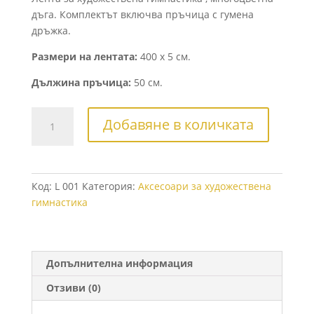
дъга. Комплектът включва пръчица с гумена
дръжка.
Размери на лентата:
400 x 5 см.
Дължина пръчица:
50 см.
количество
Добавяне в количката
за
Лента
за
художествена
Код:
L 001
Категория:
Аксесоари за художествена
гимнастика
гимнастика
4
м
Допълнителна информация
Отзиви (0)