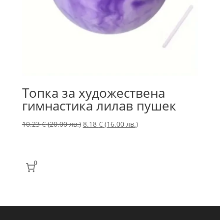
Топка за художествена
гимнастика лилав пушек
Original
Текущата
10.23
€
(20.00 лв.)
8.18
€
(16.00 лв.)
price
цена
was:
е:
10.23 €
8.18 €
0
(20.00
(16.00
лв.).
лв.).