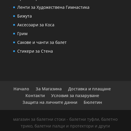
Ленти за Художествена Гимнастика
Бижута
Аксесоари за Коса
Грим
Сакове и чанти за балет
Стикери за Стена
Начало
За Магазина
Доставка и плащане
Контакти
Условия за пазаруване
Защита на личните данни
Бюлетин
магазин за балетни стоки - балетни туфли, балетно
трико, балетни палци и протектори и други