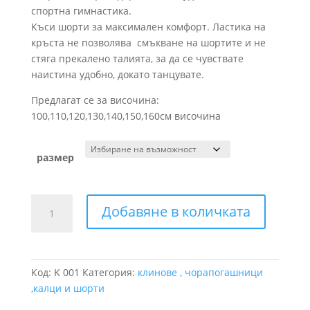
спортна гимнастика.
Къси шорти за максимален комфорт. Ластика на
кръста не позволява смъкване на шортите и не
стяга прекалено талията, за да се чувствате
наистина удобно, докато танцувате.
Предлагат се за височина:
100,110,120,130,140,150,160см височина
размер
количество
Добавяне в количката
за
КЪС
КЛИН
ЗА
Код:
K 001
Категория:
клинове , чорапогашници
ТАНЦИ
,калци и шорти