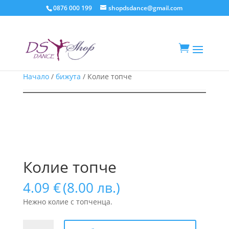
0876 000 199
shopdsdance@gmail.com

Начало
/
бижута
/ Колие топче
Колие топче
4.09
€
(8.00 лв.)
Нежно колие с топченца.
количество