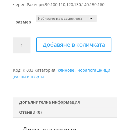
14.83 €.
13.80 €.
черен.Размери:90,100,110,120,130,140,150,160
размер
количество
Добавяне в количката
за
Клин
за
балет
Код:
K 003
Категория:
клинове , чорапогашници
и
,калци и шорти
танци
Допълнителна информация
Отзиви (0)