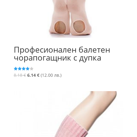
Професионален балетен
чорапогащник с дупка
Original
Текущата
8.18
€
6.14
€
(12.00 лв.)
Оценено
с
price
цена
4.00
от 5
was:
е:
8.18 €.
6.14 €.