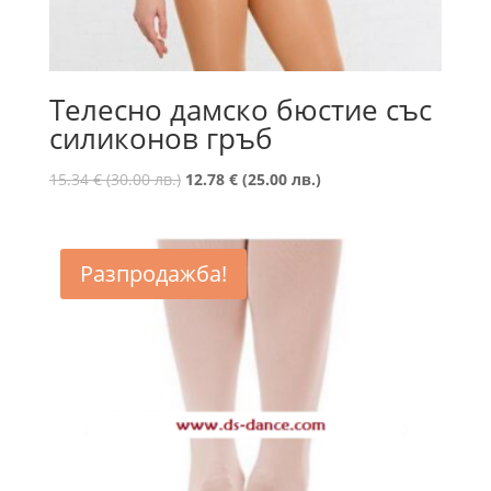
Телесно дамско бюстие със
силиконов гръб
Original
Текущата
15.34
€
(30.00 лв.)
12.78
€
(25.00 лв.)
price
цена
was:
е:
15.34 €
12.78 €
Разпродажба!
(30.00
(25.00
лв.).
лв.).