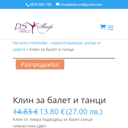
0876 000 199
shopdsdance@gmail.com

Начало
/
клинове , чорапогашници ,калци и
шорти
/ Клин за балет и танци
Разпродажба!
Клин за балет и танци
Original
Текущата
14.83
€
13.80
€
(27.00 лв.)
price
цена
Клин от ликра подходящ за балет,танци
was:
е:
гимнастика.Цвят