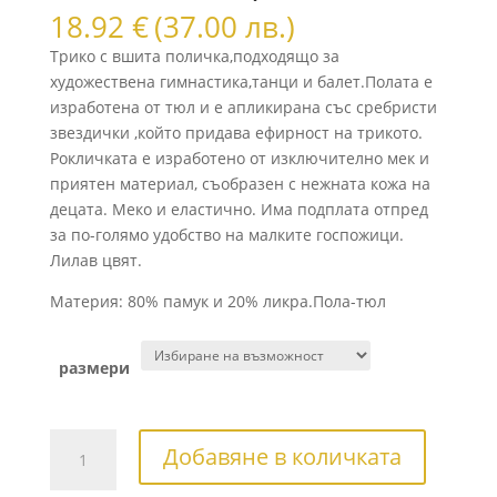
18.92
€
(37.00 лв.)
Tрико с вшита поличка,подходящо за
художествена гимнастика,танци и балет.Полата е
изработена от тюл и е апликирана със сребристи
звездички ,който придава ефирност на трикото.
Рокличката е изработено от изключително мек и
приятен материал, съобразен с нежната кожа на
децата. Меко и еластично. Има подплата отпред
за по-голямо удобство на малките госпожици.
Лилав цвят.
Материя: 80% памук и 20% ликра.Пола-тюл
размери
количество
Добавяне в количката
за
Детско