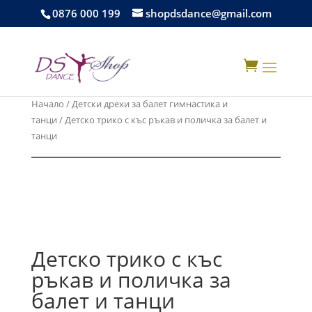
0876 000 199
shopdsdance@gmail.com

Начало
/
Детски дрехи за балет гимнастика и
танци
/ Детско трико с къс ръкав и поличка за балет и
танци
Детско трико с къс
ръкав и поличка за
балет и танци