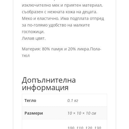
изключително мек и приятен материал,
съобразен с нежната кожа на децата.
Меко и еластично. Има подплата отпред
за по-голямо удобство на малките
госпожици.
Лилав цвят.
Материя: 80% памук и 20% ликра.Пола-
тюл
Допълнителна
информация
Тегло
0.1 кг
Размери
10 × 10 × 10 см
100, 110, 120, 130,