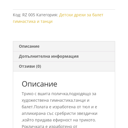
трико
с
Код:
RZ 005
Категория:
Детски дрехи за балет
къс
гимнастика и танци
ръкав
и
поличка
за
Описание
балет
Допълнителна информация
и
танци
Отзиви (0)
Описание
Tрико с вшита поличка,подходящо за
художествена гимнастика,танци и
балет.Полата е изработена от тюл и е
апликирана със сребристи звездички
,който придава ефирност на трикото.
Рокличката е изработено от