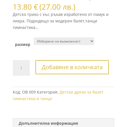
13.80
€
(27.00 лв.)
Детско трико с къс ръкав изработено от памук и
ликра. Подходящо за модерен балет,танци
гимнастика…
размер
количество
Добавяне в количката
за
Детско
трико
с
Код:
OB 009
Категория:
Детски дрехи за балет
къс
гимнастика и танци
ръкав
за
художествена
гимнастика
Допълнителна информация