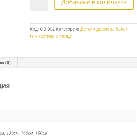
Добавяне в количката
за
Детско
трико
за
Код:
OB 002
Категория:
Детски дрехи за балет
балет
гимнастика и танци
и (0)
ция
см, 130см, 140см, 150см