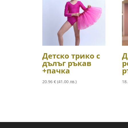
Детско трико с
Д
дълъг ръкав
р
+пачка
р
20.96
€
(41.00 лв.)
18