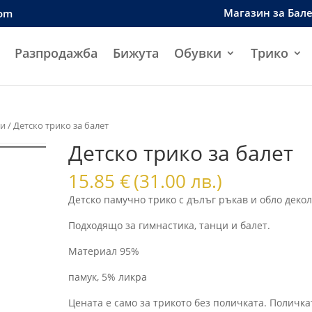
Магазин за Бал
com
Разпродажба
Бижута
Обувки
Трико
ци
/ Детско трико за балет
Детско трико за балет
15.85
€
(31.00 лв.)
Детско памучно трико с дълъг ръкав и обло декол
Подходящо за гимнастика, танци и балет.
Материал 95%
памук, 5% ликра
Цената е само за трикото без поличката. Поличка