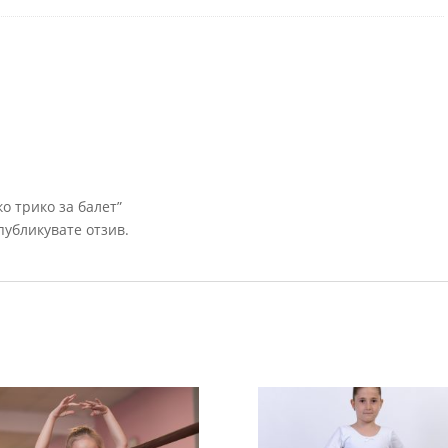
о трико за балет”
 публикувате отзив.