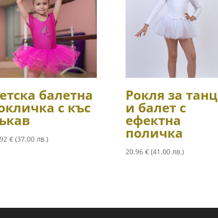
етска балетна
Рокля за тан
окличка с къс
и балет с
ъкав
ефектна
поличка
.92
€
(37.00 лв.)
20.96
€
(41.00 лв.)