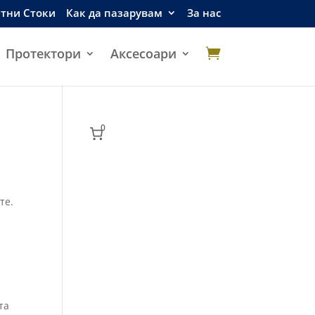
етни Стоки
Как да пазарувам
За нас
Протектори
Аксесоари

0
те.
та