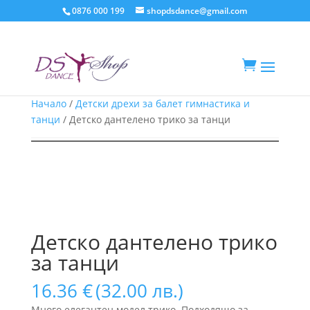
0876 000 199
shopdsdance@gmail.com

Начало
/
Детски дрехи за балет гимнастика и
танци
/ Детско дантелено трико за танци
Детско дантелено трико
за танци
16.36
€
(32.00 лв.)
Много елегантен модел трико. Подходящо за