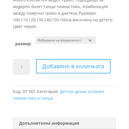
модерен балет,танци гимнастика…Комбинация
между памучно трико и дантела.Размери:
100,110,120,130,140,150,160см.височина на детето.
Цвят черен.
размер
количество
Добавяне в количката
за
Детско
дантелено
трико
Код:
DT 001
Категория:
Детски дрехи за балет
за
гимнастика и танци
танци
Допълнителна информация