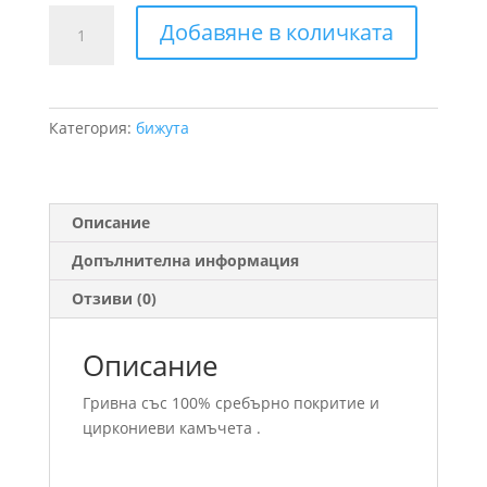
количество
Добавяне в количката
за
Гривна
с
висулки
Категория:
бижута
Описание
Допълнителна информация
Отзиви (0)
Описание
Гривна със 100% сребърно покритие и
циркониеви камъчета .