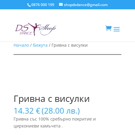
0876 000 199
shopdsdance@gmail.com

Начало
/
бижута
/ Гривна с висулки
Гривна с висулки
14.32
€
(28.00 лв.)
Гривна със 100% сребърно покритие и
циркониеви камъчета .