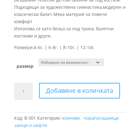
was:
е:
Подходящи за художествена гимнастика,модерен и
8.18 €.
6.14 €.
класически балет.Мека материя за повече
комфорт
Използва се като бельо за под трика, балетни
костюми и други.
Размери:4-6г. | 6-8г. | 8-10г. | 12-14г.
размер
количество
Добавяне в количката
за
Безшевни
детски
бикини
Код:
B 001
Категория:
клинове , чорапогашници
,калци и шорти