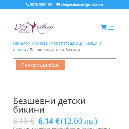
0876 000 199
shopdsdance@gmail.com

Начало
/
клинове , чорапогашници ,калци и
шорти
/ Безшевни детски бикини
Разпродажба!
Безшевни детски
бикини
Original
Текущата
8.18
€
6.14
€
(12.00 лв.)
price
цена
Безшевни телесни детски бикини за под костюм.