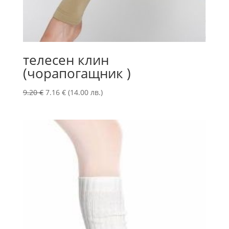
телесен клин
(чорапогащник )
Original
Текущата
9.20
€
7.16
€
(14.00 лв.)
price
цена
was:
е:
9.20 €.
7.16 €.