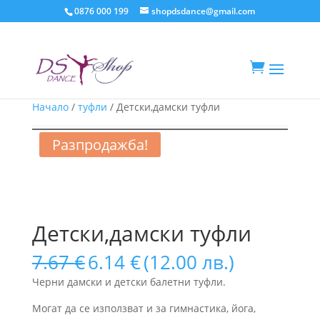
0876 000 199
shopdsdance@gmail.com

Начало
/
туфли
/ Детски,дамски туфли
Разпродажба!
Детски,дамски туфли
Original
Текущата
7.67
€
6.14
€
(12.00 лв.)
price
цена
Черни дамски и детски балетни туфли.
was:
е:
7.67 €.
6.14 €.
Могат да се използват и за гимнастика, йога,