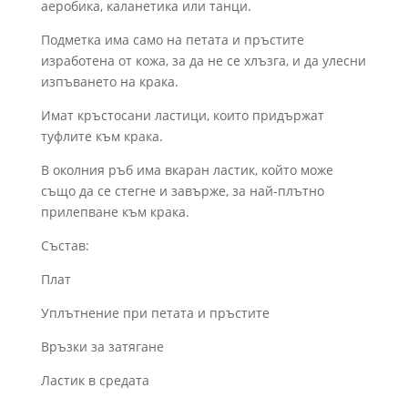
аеробика, каланетика или танци.
Подметка има само на петата и пръстите
изработена от кожа, за да не се хлъзга, и да улесни
изпъването на крака.
Имат кръстосани ластици, които придържат
туфлите към крака.
В околния ръб има вкаран ластик, който може
също да се стегне и завърже, за най-плътно
прилепване към крака.
Състав:
Плат
Уплътнение при петата и пръстите
Връзки за затягане
Ластик в средата