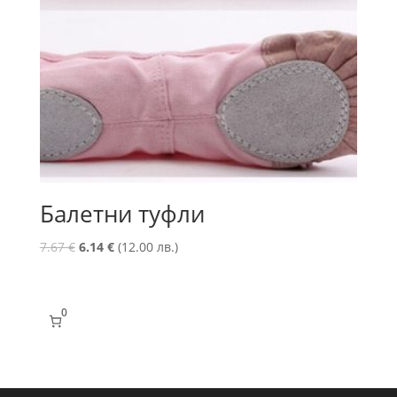
Балетни туфли
Original
Текущата
7.67
€
6.14
€
(12.00 лв.)
price
цена
was:
е:
7.67 €.
6.14 €.
0