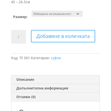
45 – 26.5см
Размер:
количество
Добавяне в количката
за
Детски,дамски
туфли
Код:
TF 001
Категория:
туфли
Описание
Допълнителна информация
Отзиви (0)