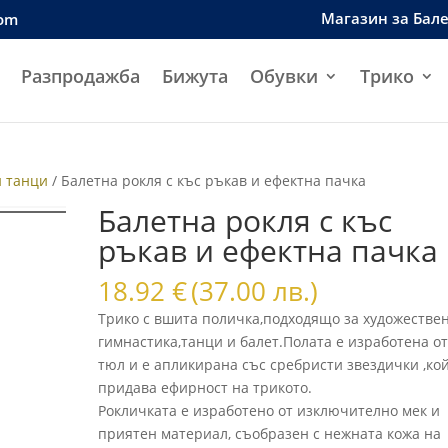
Магазин за Бал
com
Разпродажба
Бижута
Обувки
Трико
и танци
/ Балетна рокля с къс ръкав и ефектна пачка
Балетна рокля с къс
ръкав и ефектна пачка
18.92
€
(37.00 лв.)
Tрико с вшита поличка,подходящо за художестве
гимнастика,танци и балет.Полата е изработена о
тюл и е апликирана със сребристи звездички ,ко
придава ефирност на трикото.
Рокличката е изработено от изключително мек и
приятен материал, съобразен с нежната кожа на