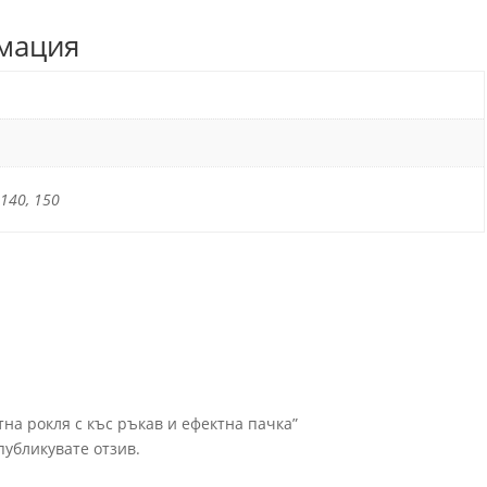
мация
 140, 150
на рокля с къс ръкав и ефектна пачка”
 публикувате отзив.