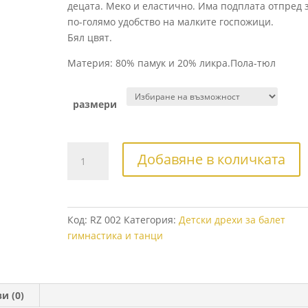
децата. Меко и еластично. Има подплата отпред 
по-голямо удобство на малките госпожици.
Бял цвят.
Материя: 80% памук и 20% ликра.Пола-тюл
размери
количество
Добавяне в количката
за
Балетна
рокля
с
Код:
RZ 002
Категория:
Детски дрехи за балет
къс
гимнастика и танци
ръкав
и
ефектна
пачка
и (0)