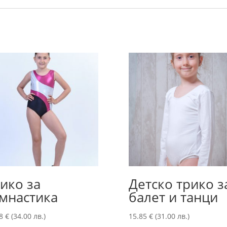
ико за
Детско трико з
мнастика
балет и танци
38
€
(34.00 лв.)
15.85
€
(31.00 лв.)