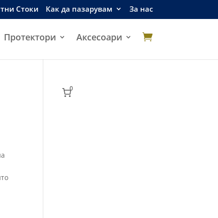
етни Стоки
Как да пазарувам
За нас
Протектори
Аксесоари

0
на
т
йто