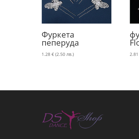
Фуркета
фу
пеперуда
Fl
1.28
€
(2.50 лв.)
2.8