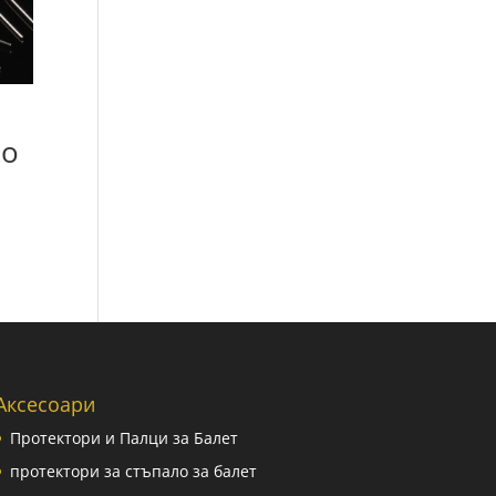
ко
Аксесоари
Протектори и Палци за Балет
протектори за стъпало за балет