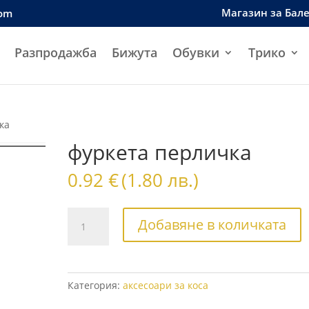
Магазин за Бал
com
Разпродажба
Бижута
Обувки
Трико
ка
фуркета перличка
0.92
€
(1.80 лв.)
количество
Добавяне в количката
за
фуркета
перличка
Категория:
аксесоари за коса