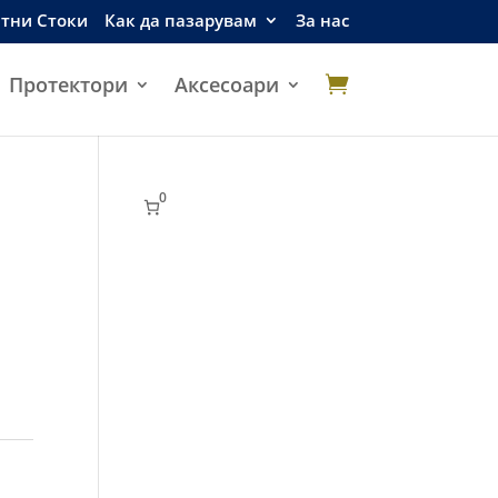
етни Стоки
Как да пазарувам
За нас
Протектори
Аксесоари

0