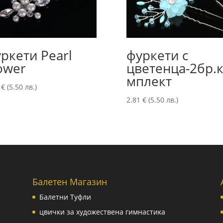
ркети Pearl
фуркети с
ower
цветенца-2бр.
мплект
1
€
(5.50 лв.)
2.81
€
(5.50 лв.)
Балетен Магазин
Балетни Туфли
цвички за художествена гимнастика