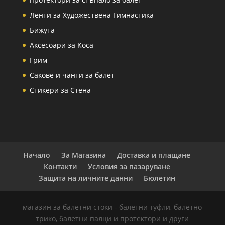
Ленти за Художествена Гимнастика
Бижута
Аксесоари за Коса
Грим
Сакове и чанти за балет
Стикери за Стена
Начало
За Магазина
Доставка и плащане
Контакти
Условия за пазаруване
Защита на личните данни
Бюлетин
магазин за балетни стоки - балетни туфли, балетно
трико, балетни палци и протектори и други