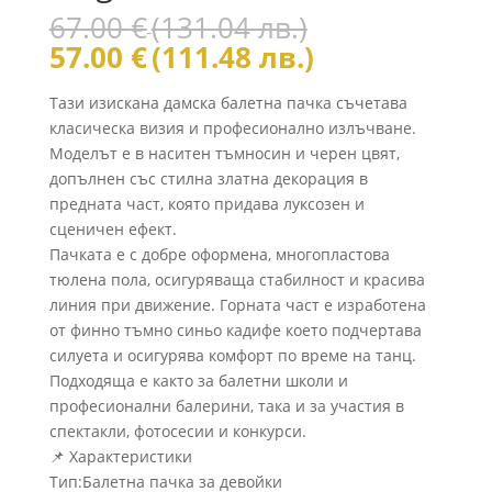
Original
67.00
€
(131.04 лв.)
price
Текущата
57.00
€
(111.48 лв.)
was:
цена
67.00 €
е:
Тази изискана дамска балетна пачка съчетава
(131.04
57.00 €
класическа визия и професионално излъчване.
лв.).
(111.48
Моделът е в наситен тъмносин и черен цвят,
лв.).
допълнен със стилна златна декорация в
предната част, която придава луксозен и
сценичен ефект.
Пачката е с добре оформена, многопластова
тюлена пола, осигуряваща стабилност и красива
линия при движение. Горната част е изработена
от финно тъмно синьо кадифе което подчертава
силуета и осигурява комфорт по време на танц.
Подходяща е както за балетни школи и
професионални балерини, така и за участия в
спектакли, фотосесии и конкурси.
📌 Характеристики
Тип:Балетна пачка за девойки