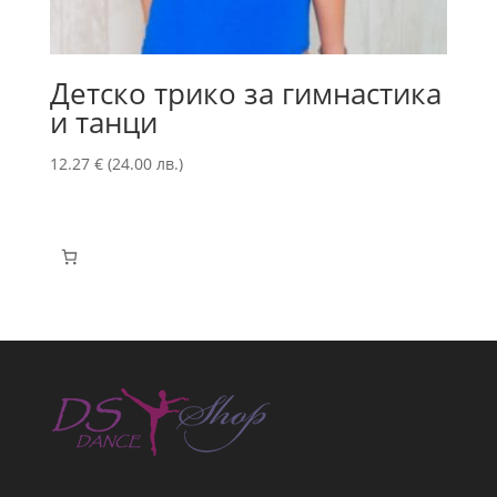
Детско трико за гимнастика
и танци
12.27
€
(24.00 лв.)