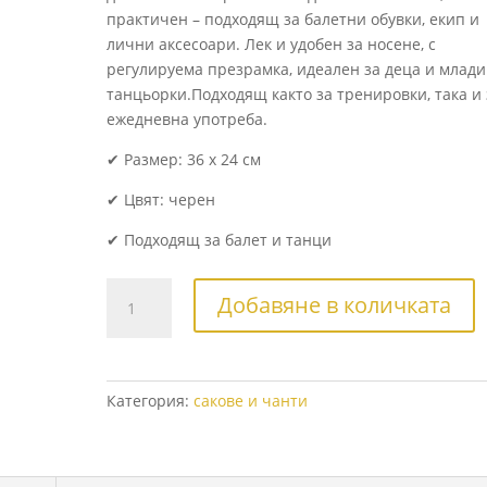
практичен – подходящ за балетни обувки, екип и
лични аксесоари. Лек и удобен за носене, с
регулируема презрамка, идеален за деца и млади
танцьорки.Подходящ както за тренировки, така и 
ежедневна употреба.
✔ Размер: 36 x 24 см
✔ Цвят: черен
✔ Подходящ за балет и танци
количество
Добавяне в количката
за
Елегантен
черен
сак
Категория:
сакове и чанти
за
балет
„Балерина“