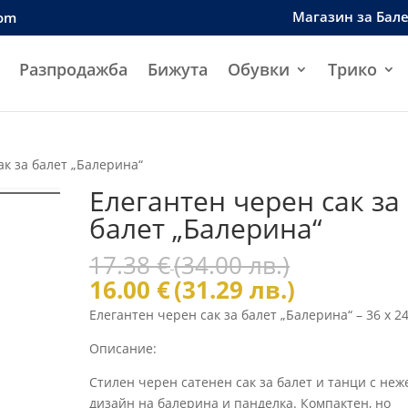
Магазин за Бал
com
Разпродажба
Бижута
Обувки
Трико
ак за балет „Балерина“
Елегантен черен сак за
балет „Балерина“
Original
17.38
€
(34.00 лв.)
price
Текущата
16.00
€
(31.29 лв.)
was:
цена
Елегантен черен сак за балет „Балерина“ – 36 x 2
17.38 €
е:
(34.00
16.00 €
Описание:
лв.).
(31.29
Стилен черен сатенен сак за балет и танци с неж
лв.).
дизайн на балерина и панделка. Компактен, но