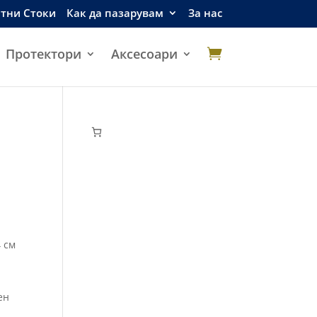
етни Стоки
Как да пазарувам
За нас
Протектори
Аксесоари

4 см
ен