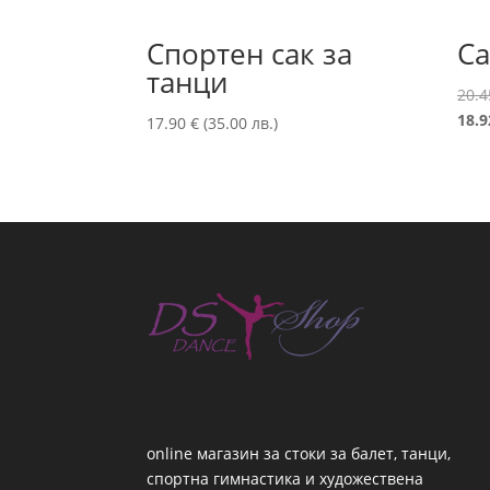
Спортен сак за
Са
танци
20.
18.
17.90
€
(35.00 лв.)
online магазин за стоки за балет, танци,
спортна гимнастика и художествена