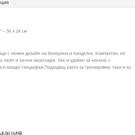
ация
 – 36 x 24 см
нци с нежен дизайн на балерина и панделка. Компактен, но
, екип и лични аксесоари. Лек и удобен за носене, с
а и млади танцьорки.Подходящ както за тренировки, така и за
мация