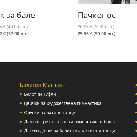
к за балет
Пачконос
Original
Original
45
€
(40.00 лв.)
30.68
€
(60.00 лв.)
price
Текущата
price
Текущата
92
€
(37.00 лв.)
25.56
€
(50.00 лв.)
was:
цена
was:
цена
20.45 €
е:
30.68 €
е:
(40.00
18.92 €
(60.00
25.56 €
лв.).
(37.00
лв.).
(50.00
лв.).
лв.).
Балетен Магазин
Балетни Туфли
цвички за художествена гимнастика
Обувки за латино танци
Дамски трика за танци гимнастика и балет
Детски дрехи за балет гимнастика и танци