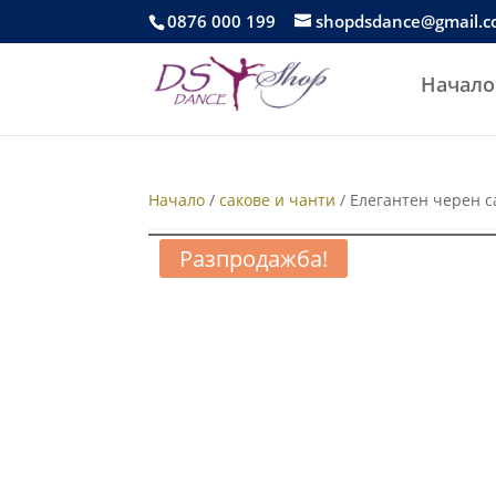
0876 000 199
shopdsdance@gmail.
Начало
Начало
/
сакове и чанти
/ Елегантен черен с
Разпродажба!