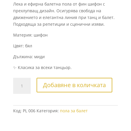
Лека и ефирна балетна пола от фин шифон с
прехлупващ дизайн. Осигурява свобода на
движението и елегантна линия при танц и балет.
Подходяща за репетиции и сценични изяви.
Материя: шифон
Цвят: бял
Дължина: миди
✨ Класика за всеки танцьор.
количество
Добавяне в количката
за
Дълга
бяла
пола
Код:
PL 006
Категория:
пола за балет
за
балет