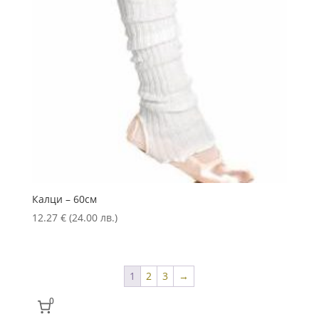
Калци – 60см
12.27
€
(24.00 лв.)
1
2
3
→
0