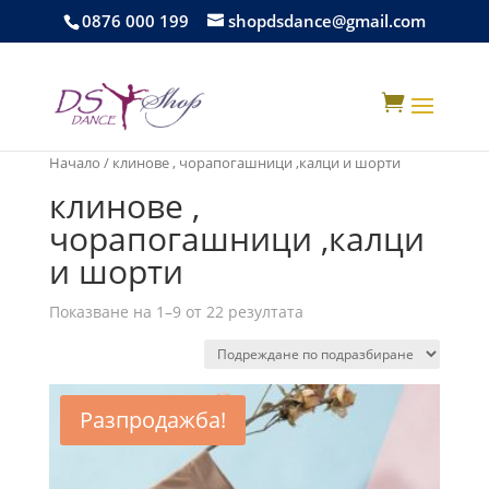
0876 000 199
shopdsdance@gmail.com

Начало
/ клинове , чорапогашници ,калци и шорти
клинове ,
чорапогашници ,калци
и шорти
Показване на 1–9 от 22 резултата
Разпродажба!