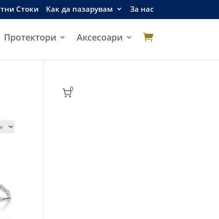
етни Стоки
Как да пазарувам
За нас
Протектори
Аксесоари

0