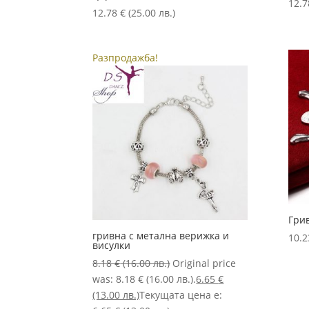
12.
12.78
€
(25.00 лв.)
Разпродажба!
Гри
гривна с метална верижка и
10.
висулки
8.18
€
(16.00 лв.)
Original price
was: 8.18 € (16.00 лв.).
6.65
€
(13.00 лв.)
Текущата цена е: