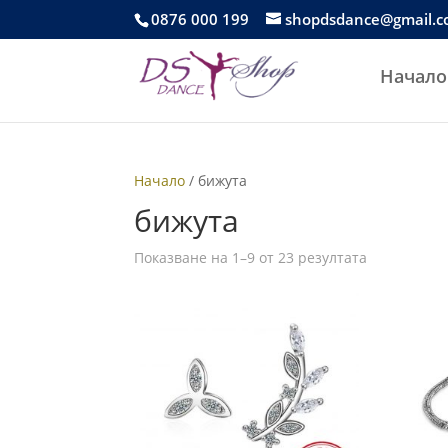
0876 000 199
shopdsdance@gmail.
Начало
Начало
/ бижута
бижута
Показване на 1–9 от 23 резултата