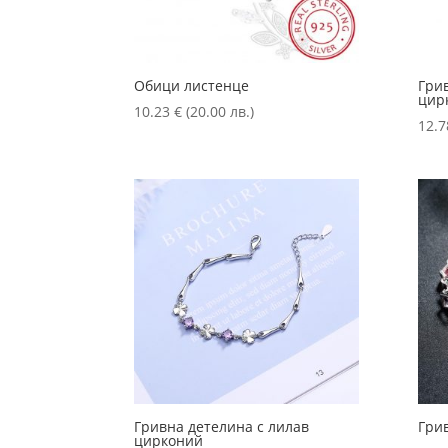
Oбици листенце
Гри
цир
10.23
€
(20.00 лв.)
12.
Гривна детелина с лилав
Гри
цирконий