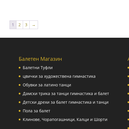
1
2
3
→
Балетен Магазин
Балетни Туфли
цвички за художествена гимнастика
Обувки за латино танци
Дамски трика за танци гимнастика и балет
Детски дрехи за балет гимнастика и танци
Пола за балет
Клинове, Чорапогашници, Калци и Шорти