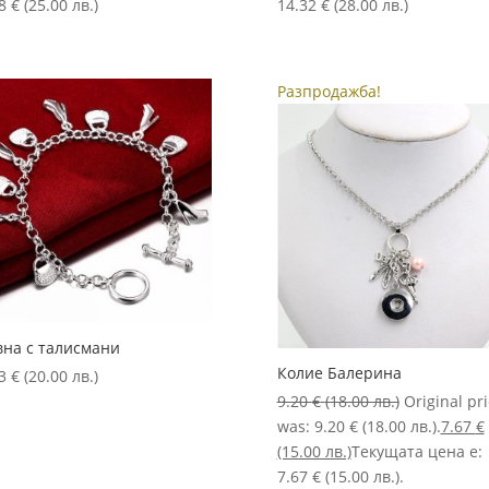
78
€
(25.00 лв.)
14.32
€
(28.00 лв.)
Разпродажба!
вна с талисмани
Колие Балерина
23
€
(20.00 лв.)
9.20
€
(18.00 лв.)
Original pr
was: 9.20 € (18.00 лв.).
7.67
€
(15.00 лв.)
Текущата цена е:
7.67 € (15.00 лв.).