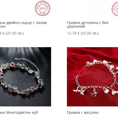
вна двойно сърце с лилав
Гривна детелина с бял
кон
цирконий
78
€
(25.00 лв.)
12.78
€
(25.00 лв.)
вна Многоцветен куб
Гривна с висулки