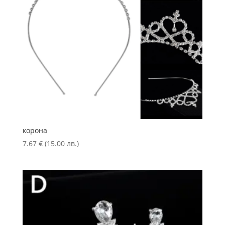
корона
7.67
€
(15.00 лв.)