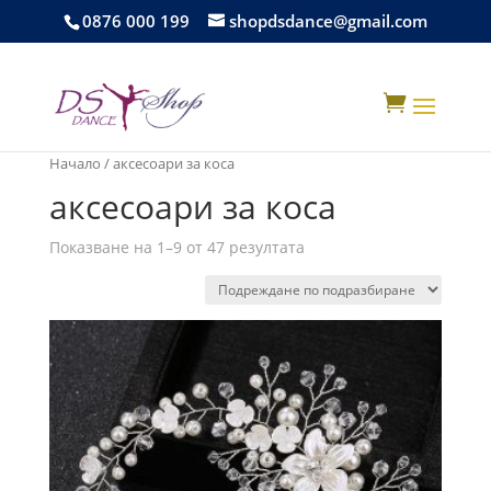
0876 000 199
shopdsdance@gmail.com

Начало
/ аксесоари за коса
аксесоари за коса
Показване на 1–9 от 47 резултата