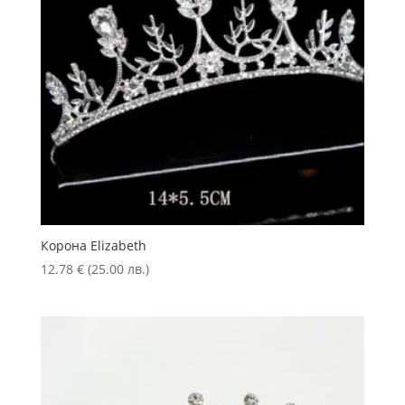
Корона Elizabeth
12.78
€
(25.00 лв.)