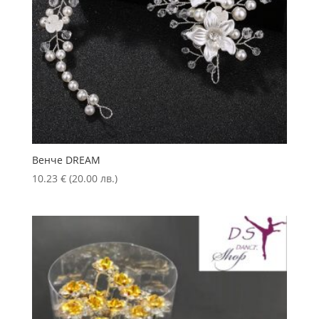
Венче DREAM
10.23
€
(20.00 лв.)