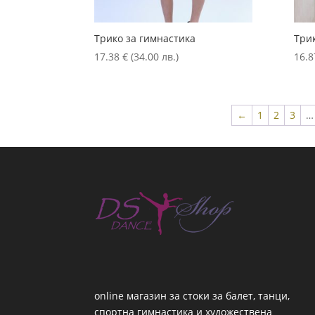
Трико за гимнастика
Три
17.38
€
(34.00 лв.)
16.
←
1
2
3
…
online магазин за стоки за балет, танци,
спортна гимнастика и художествена