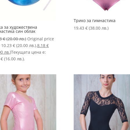
Трико за гимнастика
ка за художествена
19.43
€
(38.00 лв.)
настика син облак
23
€
(20.00 лв.)
Original price
 10.23 € (20.00 лв.).
8.18
€
00 лв.)
Текущата цена е:
 € (16.00 лв.).