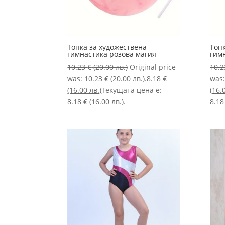
Топка за художествена
Топ
гимнастика розова магия
гим
10.23
€
(20.00 лв.)
Original price
10.
was: 10.23 € (20.00 лв.).
8.18
€
was:
(16.00 лв.)
Текущата цена е:
(16.
8.18 € (16.00 лв.).
8.18