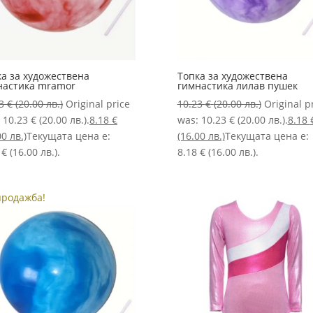
ка за художествена
Топка за художествена
настика mramor
гимнастика лилав пушек
23
€
(20.00 лв.)
Original price
10.23
€
(20.00 лв.)
Original p
 10.23 € (20.00 лв.).
8.18
€
was: 10.23 € (20.00 лв.).
8.18
00 лв.)
Текущата цена е:
(16.00 лв.)
Текущата цена е:
 € (16.00 лв.).
8.18 € (16.00 лв.).
продажба!