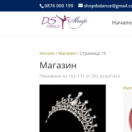
0876 000 199
shopdsdance@gmail.
Начало
Начало
/
Магазин
/ Страница 19
Магазин
Показване на 163–171 от 202 резултата
Раз