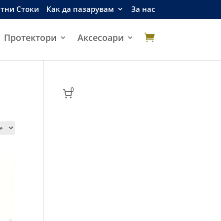
етни Стоки
Как да пазарувам
За нас
Протектори
Аксесоари

0