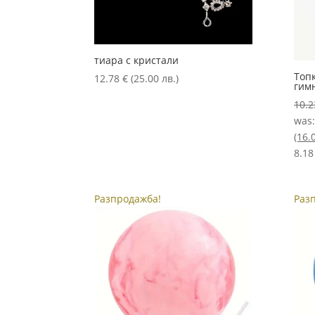
тиара с кристали
Топ
12.78
€
(25.00 лв.)
гим
10.
was:
(16.
8.18
Разпродажба!
Раз