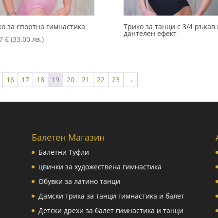
ко за спортна гимнастика
Трико за танци с 3/4 ръкав 
дантелен ефект
87
€
(33.00 лв.)
16
17
18
19
20
21
22
23
→
Балетен Магазин
Балетни Туфли
цвички за художествена гимнастика
Обувки за латино танци
Дамски трика за танци гимнастика и балет
Детски дрехи за балет гимнастика и танци